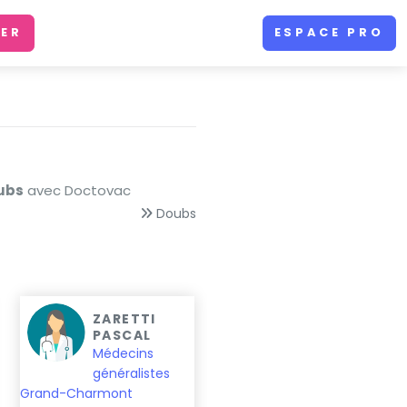
ER
ESPACE PRO
ubs
avec Doctovac
Doubs
ZARETTI
CABINET
PASCAL
MEDICAL
BANZET
Médecins
JEAN LOUIS
généralistes
BAVEREL
Grand-Charmont
Médecins généralistes