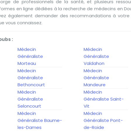
ge de professionnels de la santé, et plusieurs ressour
teformes en ligne dédiées à la recherche de médecins en Dou
vez également demander des recommandations à votre r
ue vous connaissez.
oubs :
Médecin
Médecin
Généraliste
Généraliste
Morteau
Valdahon
Médecin
Médecin
Généraliste
Généraliste
Bethoncourt
Mandeure
Médecin
Médecin
Généraliste
Généraliste Saint-
Seloncourt
Vit
Médecin
Médecin
Généraliste Baume-
Généraliste Pont-
les-Dames
de-Roide