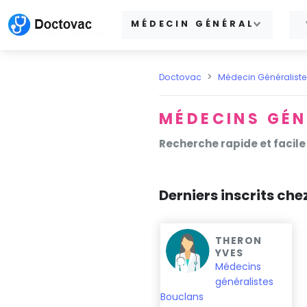
MÉDECIN GÉNÉRALISTE
Doctovac
Médecin Généraliste
MÉDECINS GÉN
Recherche rapide et facile
Derniers inscrits ch
BELLAY RENE
THERON
YVES
Médecins
Médecins
généralistes
généralistes
Malbuisson
Bouclans