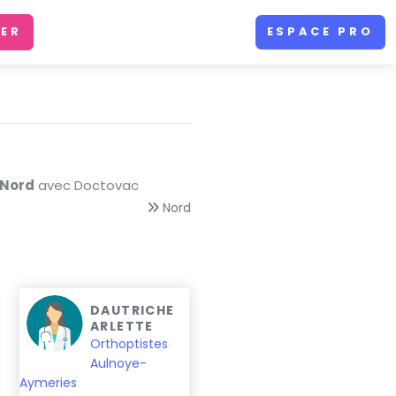
ER
ESPACE PRO
 Nord
avec Doctovac
Nord
DAUTRICHE
VANHEMS
ARLETTE
ELISE
Orthoptistes
Orthoptistes
Aulnoye-
Bergues
Aymeries