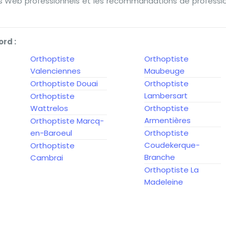
es Web professionnels et les recommandations de professio
ord :
Orthoptiste
Orthoptiste
Valenciennes
Maubeuge
Orthoptiste Douai
Orthoptiste
Lambersart
Orthoptiste
Wattrelos
Orthoptiste
Armentières
Orthoptiste Marcq-
en-Baroeul
Orthoptiste
Coudekerque-
Orthoptiste
Branche
Cambrai
Orthoptiste La
Madeleine